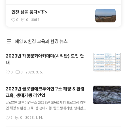
인천 섬을 품다<下>
0
0
조회
1
해양 & 환경 교육과 환경 뉴스
분류 전체보기
주요 글 목록
2023년 해양문화아카데미(시작반) 모집 안
내
작성시간
0
0
2023. 3. 6.
2023년 글로벌에코투어연구소 해양 & 환경
교육, 생태기행 라인업
글 내용
글로벌에코투어연구소 2023년 교육&체험 프로그램 라인
업 해양 & 환경 교육. 섬 생태기행. 탐조생태기행. 생태관광
전문가 양성 과정. 해양문화아카데미 등 다양한 프로그램
작성시간
2
0
2023. 1. 14.
마련! ☆2023년 해양환경도시 공무원 직무 연수☆ ◎기
간 : 2023년 1월부터 12월까지 매월 셋째주 월, 화 (총 12