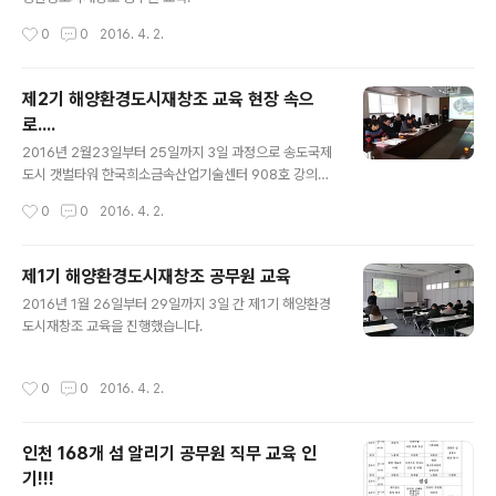
공단, 교육청, 학교 등 행정, 공공기관 공직자 또는 환경 관
작성시간
0
0
2016. 4. 2.
련기관 관계자☞참가 문의 : ..
제2기 해양환경도시재창조 교육 현장 속으
로....
글 내용
2016년 2월23일부터 25일까지 3일 과정으로 송도국제
도시 갯벌타워 한국희소금속산업기술센터 908호 강의실
에서 제2기 해양환경도시재창고 공무원 직무교육이 실시
작성시간
0
0
2016. 4. 2.
됐습니다. 이번 교육에는 남구와 연수구 등 24명의 교육생
들이 참석하셨습니다.
제1기 해양환경도시재창조 공무원 교육
글 내용
2016년 1월 26일부터 29일까지 3일 간 제1기 해양환경
도시재창조 교육을 진행했습니다.
작성시간
0
0
2016. 4. 2.
인천 168개 섬 알리기 공무원 직무 교육 인
기!!!
글 내용