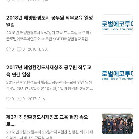
10월22일(화)~10월25일(금) 11월19일(화)~11월22일(금)12월17일(화)~12월2
0일(금) 주 4일 28시간, 3일 이론 10강좌, 1일 체험 강좌 ☞장소 : 인천광역시 연수
구 갯벌로 169 인천대학교미래관 208호 강의실☞교육대상 : 5급이하 공직자 또는
2018년 해양환경도시 공무원 직무교육 일정
환경 관련기관 관계자☞참가 문의 : 글로벌에코투어연구소 ☎032-361-202..
알림
글 내용
2018년 해양환경도시 바로알기 교육 프로그램 ☞주최 :
글로벌에코투어연구소 ☞주관 : GETI해양환경교육원 ☞
후원 : 인천대학교인천학연구원 ☞일시 : 2018년 1월23
작성시간
0
0
2018. 1. 30.
일(화)~1월26일(금) 2월20일(화)~2월23일(금) 3월20
일(화)~3월23일(금) 4월10일(화)~4월13일(금) 4월24
일(화)~4월27일(금) 5월15일(화)~5월18일(금) 5월29
2017년 해양환경도시재창조 공무원 직무교
일(화)~6월1일(금) 6월26일(화)~6월29일(금) 7월17일
육 연간 일정
(화)~7월20일(금) 8월28일(화)~8월31일(금) 9월11일
글 내용
(화)~9월14일(금) 10월23일(화)~10월26일(금) 11월2
2017년 해양환경도시재창조 공무원 직무교육 연간 일정
0일(화)~11월23일(금) 12월18일(화)~12월21일(금) 주
주4일 28시간 /3일 이론 10강좌, 1일 체험 강좌 2월21일
4일 28시간, 3일 이론 10강좌, 1일 체험 강좌 ☞장소 : 인
(화)~2월24일(금) 3월21일(화)~3월24일(금) 4월25일
작성시간
0
0
2017. 3. 6.
천광역시 연수구 갯벌..
(화)~4월28일(금) 5월23일(화)~5월26일(금) 6월20일
(화)~6월23일(금) 7월11일(화)~7월14일(금) 8월29일
(화)~9월1일(금) 9월26일(화)~9월29일(금) 10월31일
제3기 해양환경도시재창조 교육 현장 속으
(화)~11월3일(금) 11월28일(화)~12월1일(금) 12월19일
로....
(화)~12월22일(금) ☞인천광역시 송도미래로 168 인천
글 내용
대학교 미래관 2층 강의실 (인천지하철 1호선 테크노파크
2016년 3월22일부터 25일까지 4일간 진행된 제3기 해
역 4번 출구 인근)☞교육대상 : 광역, 지방자치단체, 공사,
양환경도시재창조 공무원 교육.