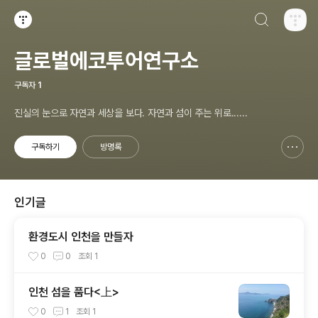
검색하기
티스토리
글로벌에코투어연구소
구독자
1
진실의 눈으로 자연과 세상을 보다. 자연과 섬이 주는 위로......
구독하기
방명록
신고하기 레이어
열기
인기글
환경도시 인천을 만들자
0
0
조회
1
인천 섬을 품다<上>
0
1
조회
1