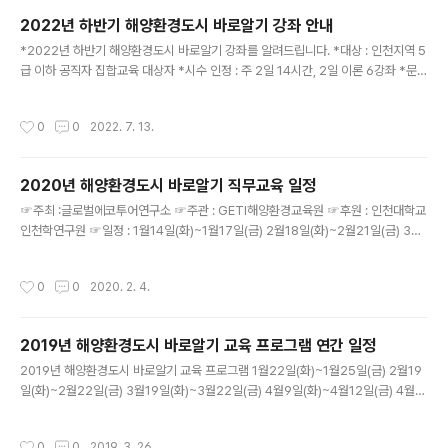
회) ◎인정시수 : 2일 14시간 ◎교과과정 : 섬 생태 자원,
2022년 하반기 해양환경도시 바로알기 강좌 안내
인천 섬 이야기, 한강하구 해양문화, 철새 이야기, 생태&공
글 내용
*2022년 하반기 해양환경도시 바로알기 강좌를 알려드립니다. *대상 : 인천지역 5
정 관광 사례 등 ◎교육방법 : 줌 활용 실시간 강좌 ◎모집
급 이하 공직자 집합교육 대상자 *시수 인정 : 주 2일 14시간, 2일 이론 6강좌 *문의
대상 : 5급 이하 집합교육 대상 공직자, 환경전문가 등 ◎
: 032-361-2020(글로에코투어연구소 사무국) *이메일 문의 : trueye76@nav
모집방법 : 매월 각 기관별 총무과, 인사과 공문시행 ◎교
er.com *코로나 사정을 고려해 2002년 하반기도 줌 강의로 진행될 예정입니다. 8
육문의 : 032-361-2020 ☆2023년 연구 교사 연수 프
작성시간
0
0
2022. 7. 13.
월8일(월)~8월9일(화) 8월29일(월)~8월30일(화) 9월19일(월)~9월20일(화) 1
로그램 (해양 & 환경 분야)☆ ◎일시 : 2023년 7..
0월17일(월)~10월18일(화) 11월7일(월)~11월8일(화) 11월21일(월)~11월22일
(화) 12월19일~20일(화) 일수 교시 (시간) 제 1일 차 제 1일 차 제 2일 차 제 2일차
2020년 해양환경도시 바로알기 직무교육 일정
1교시 09:00 ~ 09:50 오리엔테이션 /인천 섬을 만나다 우..
글 내용
☞주최 :글로벌에코투어연구소 ☞주관 : GETI해양환경교육원 ☞후원 : 인천대학교
인천학연구원 ☞일정 : 1월14일(화)~1월17일(금) 2월18일(화)~2월21일(금) 3월
24일(화)~3월27일(금) 4월21일(화)~4월24일(금) 5월19일(화)~5월22일(금) 6
월16일(화)~6월19일(금) 7월21일(화)~7월24일(금) 8월18일(화)~8월21일(금)
작성시간
0
0
2020. 2. 4.
9월22일(화)~9월25일(금) 10월20일(화)~10월23일(금) 11월17일(화)~11월20
일(금) 12월15일(화)~12월18일(금) 주 4일 28시간, 3일 이론 10강좌, 1일 체험 강
좌 ☞장소 : 인천광역시 연수구 갯벌로 169 인천대학교미래관 208호 다목적 강의
2019년 해양환경도시 바로알기 교육 프로그램 연간 일정
실 ☞교육대상 : 광역, 지방자치단체, 공사, 공단, 교육청, 학교 등 행..
글 내용
2019년 해양환경도시 바로알기 교육 프로그램 1월22일(화)~1월25일(금) 2월19
일(화)~2월22일(금) 3월19일(화)~3월22일(금) 4월9일(화)~4월12일(금) 4월2
3일(화)~4월26일(금) 5월21일(화)~5월24일(금) 6월18일(화)~6월21일(금) 7
월16일(화)~7월19일(금)8월27일(화)~8월30일(금) 9월24일(화)~9월27일(금)
작성시간
0
0
2019. 3. 26.