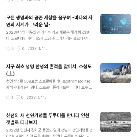
성을 시민들과 ..
계 3,000여 마리)가 드넓은 갯벌을 찾아 월동을 하는 도
시. 지구 어느 곳에서도 보기 드문 같은 고도高度에서 남방
계 식물과 북방계 식물이 모두 자생하는 섬을 품은 도시. 바
모든 생명과의 공존 세상을 꿈꾸며 -바다와 자
로 인천이다. 지구상에서 절멸해 가는 많은 동·식물들이 마
연의 시계가 그리운 날-
지막 쉼터이자 보금자리로 선택한 도시가 바로 인천인 것
글 내용
이다. 인천에선 세계적인 희귀 동·식물을 만날 수 있다. 대
2023년 1월 어두웠던 과거는 가고 새로운 해가 밝았습니
표적인 종이 바로 잔점박이물범, 상괭이, 물개, 향유고래 등
다. 코로나19 바이러스가 조금 수그러지기는 했으나 여전
해양포유류다. 전 세계적인 멸종위기 종이자 우리나라 천
히 전 세계가 공포에 떨고 있습니다. 바다와 자연의 시계에
작성시간
0
0
2023. 1. 14.
연기념물로 ..
맞춰 살아가는 섬 주민들과 그들과 더불어 살아가는 생명
들의 이야기가 새삼 그리운 날입니다. 코로나19의 출현은
아마 인간의 끊임없는 자연 파괴에서 그 근본적인 원인을
지구 최초 생명 탄생의 흔적을 찾아서. 소청도
찾아야 할 것 입니다. 세계적인 천체물리학자인 칼 세이건
(上)
(Carl Edward Sagan)은 1980년 발간한 책에서 우리의
글 내용
지구를 지키고 대변해 줄 수 있는 존재는 인류 이며, 인류는
천연기념물 508호는 스트로마톨라이트(stromatolite)
지구에게 충성해야 한다고 전했습니다. 지구를 잘 보살피
화석지대와 분바위다. 스트로마톨라이트란 바다나 호수 등
고 보전하는 것이 인류의 필연적인 숙제라는 것 입니다. 하
에 서식하는 남조류 등의 군체들이 만든 화석으로 지구에
작성시간
1
0
2023. 1. 14.
지만 우리는 40년전 메시지를 잊고 이미 많은 생명과 자연
서의 생명체 탄생 기원을 이해하는데 매우 중요한 학술적,
을 파괴했는지도 모릅..
교육적 가치를 갖고 있다. 우리나라에서는 소청도가 가장
큰 규모로 확인되고 있고, 북한에서는 평양 부근 등에서 존
신선의 새 천연기념물 두루미를 만나러 인천
재한다고 알려져 있다. 특히 스트로마톨라이트 내에서는
갯벌로 떠나보자
국내 최초로 박테리아 화석이 보고되어 국내에서는 가장
글 내용
오래된 화석(10억 ~20억년 전)으로 평가 받고 있다. 또한,
2022년 인천시 강화군 동검도 일대 갯벌에 천연기념물 2
분바위라고 부르고 있는 백색의 결정질 석회암이 해식작용
02호 겨울의 진객 두루미鶴이 찾았다. 두루미는 우리 고유