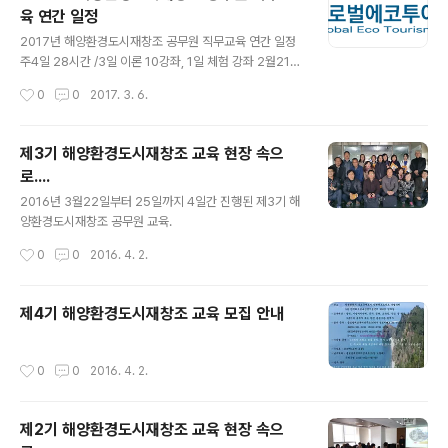
일(화)~6월1일(금) 6월26일(화)~6월29일(금) 7월17일
육 연간 일정
(화)~7월20일(금) 8월28일(화)~8월31일(금) 9월11일
글 내용
(화)~9월14일(금) 10월23일(화)~10월26일(금) 11월2
2017년 해양환경도시재창조 공무원 직무교육 연간 일정
0일(화)~11월23일(금) 12월18일(화)~12월21일(금) 주
주4일 28시간 /3일 이론 10강좌, 1일 체험 강좌 2월21일
4일 28시간, 3일 이론 10강좌, 1일 체험 강좌 ☞장소 : 인
(화)~2월24일(금) 3월21일(화)~3월24일(금) 4월25일
작성시간
0
0
2017. 3. 6.
천광역시 연수구 갯벌..
(화)~4월28일(금) 5월23일(화)~5월26일(금) 6월20일
(화)~6월23일(금) 7월11일(화)~7월14일(금) 8월29일
(화)~9월1일(금) 9월26일(화)~9월29일(금) 10월31일
제3기 해양환경도시재창조 교육 현장 속으
(화)~11월3일(금) 11월28일(화)~12월1일(금) 12월19일
로....
(화)~12월22일(금) ☞인천광역시 송도미래로 168 인천
글 내용
대학교 미래관 2층 강의실 (인천지하철 1호선 테크노파크
2016년 3월22일부터 25일까지 4일간 진행된 제3기 해
역 4번 출구 인근)☞교육대상 : 광역, 지방자치단체, 공사,
양환경도시재창조 공무원 교육.
공단, 교육청, 학교 등 행정, 공공기관 공직자 또는 환경 관
작성시간
0
0
2016. 4. 2.
련기관 관계자☞참가 문의 : ..
제4기 해양환경도시재창조 교육 모집 안내
작성시간
0
0
2016. 4. 2.
제2기 해양환경도시재창조 교육 현장 속으