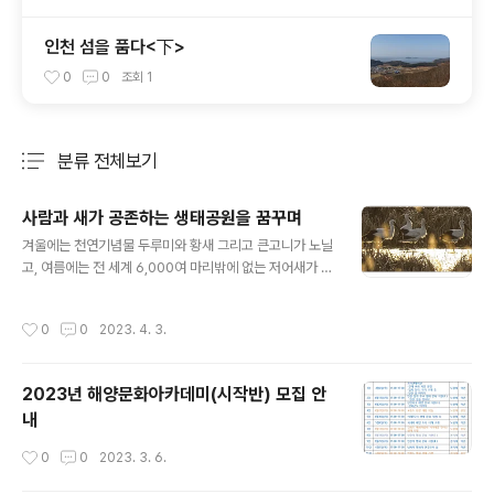
인천 섬을 품다<下>
0
0
조회
1
분류 전체보기
주요 글 목록
사람과 새가 공존하는 생태공원을 꿈꾸며
글 내용
겨울에는 천연기념물 두루미와 황새 그리고 큰고니가 노닐
고, 여름에는 전 세계 6,000여 마리밖에 없는 저어새가 휴
식을 취하는 곳. 희귀 조류뿐 아니라 여름과 겨울철이면 수
만 마리의 오리류와 기러기류가 휴식을 취하는 새들의 낙
작성시간
0
0
2023. 4. 3.
원. 여기까지 들으면 많은 사람들이 ‘세계 유일의 생태공원
을 얘기하는 건 아닐까’ 라고 생각할 수도 있겠다. 그러나
이곳은 놀랍게도 바로 우리가 버리는 쓰레기가 모이는 세
2023년 해양문화아카데미(시작반) 모집 안
계 최대 규모의 쓰레기 매립지인 수도궈매립지 안에 자리
내
하고 있다. 바로 인천광역시 서구와 경기도 김포시 경계에
위치한 ‘안암호’다. 안암호 일대는 지난 1980년 이전까지
작성시간
0
0
2023. 3. 6.
드넓은 갯벌이었다. 지난 1977년부터 1984년까지 안암
호를 비롯한 그 일대 갯벌은 천연기념물 제257호 ‘인천 연