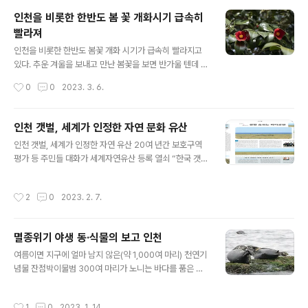
희경서동 두루미서식지’로 지정..
인천을 비롯한 한반도 봄 꽃 개화시기 급속히
빨라져
글 내용
인천을 비롯한 한반도 봄꽃 개화 시기가 급속히 빨라지고
있다. 추운 겨울을 보내고 만난 봄꽃을 보면 반가울 텐데 일
찍 핀 꽃들이 마냥 즐겁지만 않은 이유가 있다. 생태계가 비
작성시간
0
0
2023. 3. 6.
정상적으로 변한다는 방증이기 때문이다. 기상청은 지난해
3월 보도자료를 통해 온실가스 감축이 없을 경우, 3월에
필 봄꽃들이 21세기 후반이면 2월에 필 것이라고 경고했
인천 갯벌, 세계가 인정한 자연 문화 유산
다. 그러면 식물과 더불어 살아가는 벌꿀과 나비 같은 곤충
글 내용
인천 갯벌, 세계가 인정한 자연 유산 20여 년간 보호구역
이 사라지고 새들의 산란, 이동 시기도 달라져 생태계는 재
평가 등 주민들 대화가 세계자연유산 등록 열쇠 “한국 갯벌
앙 수준으로 무너질 수 있다. 산림 자원과 농업 생산성에도
은 독일 갯벌보다 저서생물, 갯벌 생물, 염생식물, 사구 식
변화가 생겨 인간에게 큰 피해를 줄 것은 자명하다. 인천 섬
물, 철새 개체 수 등 종 다양성이 풍부한 세계자연의 보고입
을 탐사하다 보면 아열대식물인 늘푸른나무를 자주 만난
작성시간
2
0
2023. 2. 7.
니다.” “한국 갯벌 그중에서도 인천 강화도 갯벌은 후대에
다. 한반도 이남에 있어야 할 나무가 인천에 서식하고 있는
꼭 남겨줘야 할 세계자연 문화유산입니다.” 15년 전 독일
것이다. 동백나무(백령도, ..
슐레스비히-홀스타인 갯벌 국립공원에서 만난 세계적인
멸종위기 야생 동·식물의 보고 인천
갯벌 전문가인 헬무트 그림(Helut Grimn) 박사는 인천 갯
글 내용
벌, 특히 강화 갯벌에 관심이 많았고 방대하고 정확한 자료
여름이면 지구에 얼마 남지 않은(약 1,000여 마리) 천연기
를 분석하고 있었다. 그리고 한국 갯벌은 세계자연의 보고
념물 잔점박이물범 300여 마리가 노니는 바다를 품은 도
라고 강조했다. 유럽 와덴해 독일, 네덜란드, 스웨덴 등 와
시. 전 세계 6,100여 마리 저어새 중 5,000여 마리의 고향
덴해 3국 갯벌 보호 체계를 취재해 인천 갯벌에 대한 중요
이 있는 도시. 겨울이면 천연기념물 두루미(한자 鶴. 전 세
작성시간
1
0
2023. 1. 14.