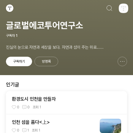
검색하기
티스토리
글로벌에코투어연구소
구독자
1
진실의 눈으로 자연과 세상을 보다. 자연과 섬이 주는 위로......
구독하기
방명록
신고하기 레이어
열기
인기글
환경도시 인천을 만들자
0
0
조회
1
인천 섬을 품다<上>
0
1
조회
1