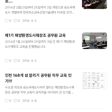
로....
글 내용
2016년 2월23일부터 25일까지 3일 과정으로 송도국제
도시 갯벌타워 한국희소금속산업기술센터 908호 강의실
에서 제2기 해양환경도시재창고 공무원 직무교육이 실시
작성시간
0
0
2016. 4. 2.
됐습니다. 이번 교육에는 남구와 연수구 등 24명의 교육생
들이 참석하셨습니다.
제1기 해양환경도시재창조 공무원 교육
글 내용
2016년 1월 26일부터 29일까지 3일 간 제1기 해양환경
도시재창조 교육을 진행했습니다.
작성시간
0
0
2016. 4. 2.
인천 168개 섬 알리기 공무원 직무 교육 인
기!!!
글 내용
수도권 최초로 송도국제도시에서 열리는 해양환경도시재
창조 공무원 직무 교육이 공직자들 사이에서 큰 인기를 끌
고 있다. 글로벌에코투어연구소(이하 갯티연구소)는 매달
작성시간
0
0
2016. 3. 8.
한 차례씩 송도국제도시 갯벌타워 9층 한국희소금속산업
기술센터에서 인천의 168개 섬을 알리기 위한 다양한 강