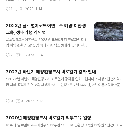
으로 노출되어 있어 주변 해안의 경관이 매우 수려하다. 분
의 이름이며, 학은 한자다. 두루미는 우리 일상 속에서도 많
작성시간
1
0
2023. 1. 14.
바위는 한반도 최초의 등대로 불리우며 우리 선조들의 험
이 접하는 새다. 오백원 짜리 동전 뒷면이 새도 두루미다.
한 중국 무역 항로 여정을 밝힌 바위..
화투의 일광 역시 두루미다. 십장생 중 하나도 두루미다. 과
거 코미디프로그램에서 갓 태어난 아이가 장수해야 한다며
2023년 글로벌에코투어연구소 해양 & 환경
지은 이름이 김수한무두루미와거북이~~~~~~~~~~~~
교육, 생태기행 라인업
~~~ 영구결번 천연기념물 257호와 두루미의 슬픈기억
글 내용
현재 세계 최대 규모의 쓰레기 매립장과 청라경제자유구역
글로벌에코투어연구소 2023년 교육&체험 프로그램 라인
으로 조성된 갯벌은 1977년부터 1984년까지 천연기념물
업 해양 & 환경 교육. 섬 생태기행. 탐조생태기행. 생태관광
제257호 였다. 그러나 동아건설에서 이곳을 매립하면서,
전문가 양성 과정. 해양문화아카데미 등 다양한 프로그램
작성시간
2
0
2023. 1. 14.
천연기념물 제202호 두루미는 더 이상 이 곳을 찾아오지
마련! ☆2023년 해양환경도시 공무원 직무 연수☆ ◎기
않았다. 인천의 새는 두루미다..
간 : 2023년 1월부터 12월까지 매월 셋째주 월, 화 (총 12
회) ◎인정시수 : 2일 14시간 ◎교과과정 : 섬 생태 자원,
2022년 하반기 해양환경도시 바로알기 강좌 안내
인천 섬 이야기, 한강하구 해양문화, 철새 이야기, 생태&공
글 내용
*2022년 하반기 해양환경도시 바로알기 강좌를 알려드립니다. *대상 : 인천지역 5
정 관광 사례 등 ◎교육방법 : 줌 활용 실시간 강좌 ◎모집
급 이하 공직자 집합교육 대상자 *시수 인정 : 주 2일 14시간, 2일 이론 6강좌 *문의
대상 : 5급 이하 집합교육 대상 공직자, 환경전문가 등 ◎
: 032-361-2020(글로에코투어연구소 사무국) *이메일 문의 : trueye76@nav
모집방법 : 매월 각 기관별 총무과, 인사과 공문시행 ◎교
er.com *코로나 사정을 고려해 2002년 하반기도 줌 강의로 진행될 예정입니다. 8
육문의 : 032-361-2020 ☆2023년 연구 교사 연수 프
작성시간
0
0
2022. 7. 13.
월8일(월)~8월9일(화) 8월29일(월)~8월30일(화) 9월19일(월)~9월20일(화) 1
로그램 (해양 & 환경 분야)☆ ◎일시 : 2023년 7..
0월17일(월)~10월18일(화) 11월7일(월)~11월8일(화) 11월21일(월)~11월22일
(화) 12월19일~20일(화) 일수 교시 (시간) 제 1일 차 제 1일 차 제 2일 차 제 2일차
2020년 해양환경도시 바로알기 직무교육 일정
1교시 09:00 ~ 09:50 오리엔테이션 /인천 섬을 만나다 우..
글 내용
☞주최 :글로벌에코투어연구소 ☞주관 : GETI해양환경교육원 ☞후원 : 인천대학교