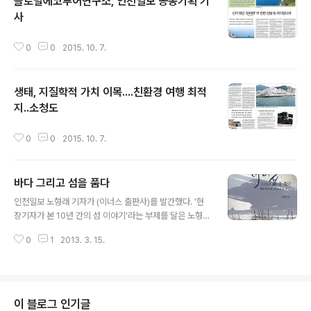
글로벌에코투어연구소, 인천일보 공동기획 기
사
글 내용
0
0
2015. 10. 7.
생태, 지질학적 가치 이목....친환경 여행 최적
지..소청도
글 내용
0
0
2015. 10. 7.
바다 그리고 섬을 품다
글 내용
인천일보 노형래 기자가 (이너스 출판사)를 발간했다. '현
장기자가 본 10년 간의 섬 이야기'라는 부제를 달은 노형래
기자의 는 인천의 섬 생태와 섬과 바다에 기대어 살고 있는
0
1
2013. 3. 15.
사람들의 삶을 기록하고 있는 현장 보고서이다. 섬과 관련
한 책들이 무수히 쏟아져 나왔지만 이중 대다수는 여행기
내지는 여행 안내서에 그치고 있다. 우리에게 섬은 신비롭
고 미지의 고도이지만 섬에 대한 이 같은 접근은 섬을 대상
화하는 것이다. 그러나 섬에는 엄연히 보편적인 인간의 삶
이 블로그 인기글