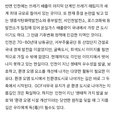
반면 인천에는 쓰레기 배출의 마지막 단계인 쓰레기 매립지가 세
계 최대 규모로 들어서 있는 곳이다. 또 현재 증설 논란을 빚고 있
는 영흥석탄화력발전소와 중부발전, 서인천발전소, 포스코파워 등
발전소가 밀집해 있어 온실가스 배출량이 국내에서 가장 큰 도시
이기도 하다. 그 만큼 기후변화 정책에 민감한 지역인 것이다.
인천은 70~80년대 남동공단, 서부주물공단 등 산업단지 건설로
국내 경제 발전을 이끌었지만, 굴뚝도시, 회색도시 이미지를 필연
적으로 가질 수 밖에 없었다. 현재까지도 각인된 이미지에서 벗어
나지 못하고 있는 현실이다. 인천이 지닌 생태적 우수성을 발굴, 보
호하고, 환경 오염 요소를 개선해 나가는 다양한 활동이 필요한 이
유다. 환경 오염 도시에서 친환경도시로 나아가는 길은 바로 그 두
축에서 시작된다. GCF사무국 유치가 곧 환경 도시로 나아가는 지
름길인 것은 확실하다. 하지만 인천이 지닌 '생태적 가치 발굴 보
호'와 '환경 오염 시설 개선'이라는 당연한 원칙을 잊을 때 그 지름
길은 우리에게 독(毒)이 될수도 있다.