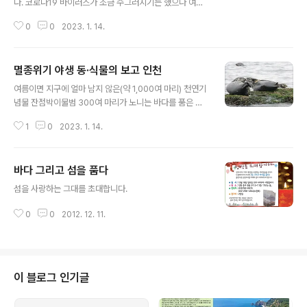
다. 코로나19 바이러스가 조금 수그러지기는 했으나 여전
히 전 세계가 공포에 떨고 있습니다. 바다와 자연의 시계에
0
0
2023. 1. 14.
맞춰 살아가는 섬 주민들과 그들과 더불어 살아가는 생명
들의 이야기가 새삼 그리운 날입니다. 코로나19의 출현은
아마 인간의 끊임없는 자연 파괴에서 그 근본적인 원인을
멸종위기 야생 동·식물의 보고 인천
찾아야 할 것 입니다. 세계적인 천체물리학자인 칼 세이건
글 내용
(Carl Edward Sagan)은 1980년 발간한 책에서 우리의
여름이면 지구에 얼마 남지 않은(약 1,000여 마리) 천연기
지구를 지키고 대변해 줄 수 있는 존재는 인류 이며, 인류는
념물 잔점박이물범 300여 마리가 노니는 바다를 품은 도
지구에게 충성해야 한다고 전했습니다. 지구를 잘 보살피
시. 전 세계 6,100여 마리 저어새 중 5,000여 마리의 고향
고 보전하는 것이 인류의 필연적인 숙제라는 것 입니다. 하
1
0
2023. 1. 14.
이 있는 도시. 겨울이면 천연기념물 두루미(한자 鶴. 전 세
지만 우리는 40년전 메시지를 잊고 이미 많은 생명과 자연
계 3,000여 마리)가 드넓은 갯벌을 찾아 월동을 하는 도
을 파괴했는지도 모릅..
시. 지구 어느 곳에서도 보기 드문 같은 고도高度에서 남방
바다 그리고 섬을 품다
계 식물과 북방계 식물이 모두 자생하는 섬을 품은 도시. 바
글 내용
로 인천이다. 지구상에서 절멸해 가는 많은 동·식물들이 마
섬을 사랑하는 그대를 초대합니다.
지막 쉼터이자 보금자리로 선택한 도시가 바로 인천인 것
이다. 인천에선 세계적인 희귀 동·식물을 만날 수 있다. 대
0
0
2012. 12. 11.
표적인 종이 바로 잔점박이물범, 상괭이, 물개, 향유고래 등
해양포유류다. 전 세계적인 멸종위기 종이자 우리나라 천
연기념물로 ..
이 블로그 인기글