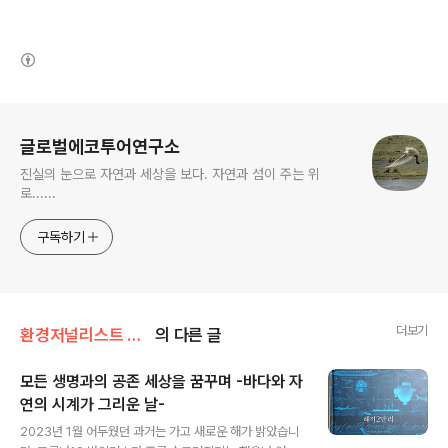
(새창열림)
로그 정보
글로벌에코투어연구소
진실의 눈으로 자연과 세상을 보다. 자연과 섬이 주는 위
로......
구독하기
더보기
환경저널리스트 노형래의 시선
의 다른 글
모든 생명과의 공존 세상을 꿈꾸며 -바다와 자
연의 시계가 그리운 날-
글 내용
2023년 1월 어두웠던 과거는 가고 새로운 해가 밝았습니